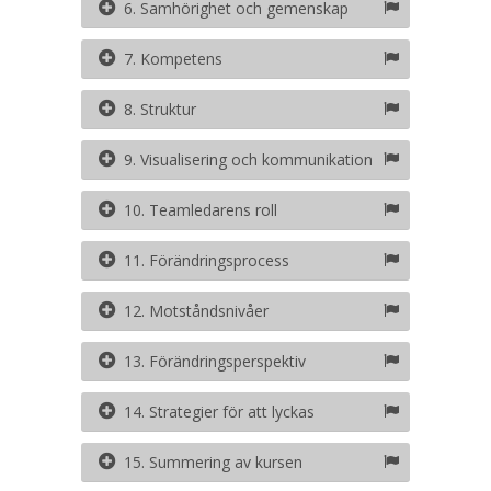
6. Samhörighet och gemenskap
7. Kompetens
8. Struktur
9. Visualisering och kommunikation
10. Teamledarens roll
11. Förändringsprocess
12. Motståndsnivåer
13. Förändringsperspektiv
14. Strategier för att lyckas
15. Summering av kursen