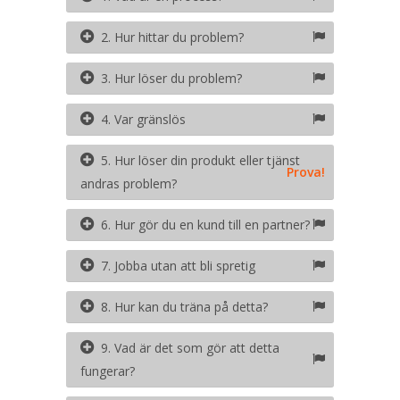
2. Hur hittar du problem?
3. Hur löser du problem?
4. Var gränslös
5. Hur löser din produkt eller tjänst
Prova!
andras problem?
6. Hur gör du en kund till en partner?
7. Jobba utan att bli spretig
8. Hur kan du träna på detta?
9. Vad är det som gör att detta
fungerar?