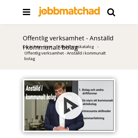
Offentlig verksamhet - Anställd
i kommunalt bolag
Du är här:
Hem
Utbildningskatalog
Offentlig verksamhet - Anställd i kommunalt
bolag