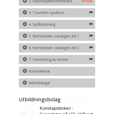
2. Autismspektrumtillstånd
Prova!
3. Tourettes syndrom
4. Språkstörning
5. Bemötande i vardagen del 1
6. Bemötande i vardagen del 2
7. Summering av kursen
Kursmaterial
Anteckningar
Utbildningsbolag
Kunskapsboken -