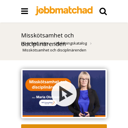
Misskötsamhet och
disciplinärenden
Du är här:
Hem
Utbildningskatalog
Misskötsamhet och disciplinärenden