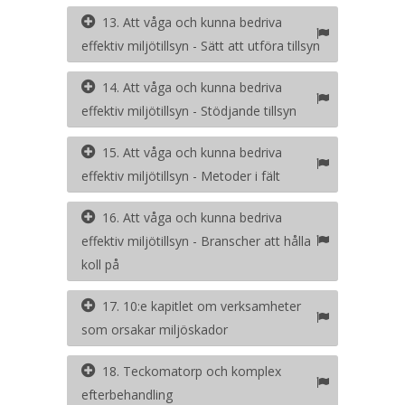
13. Att våga och kunna bedriva
effektiv miljötillsyn - Sätt att utföra tillsyn
14. Att våga och kunna bedriva
effektiv miljötillsyn - Stödjande tillsyn
15. Att våga och kunna bedriva
effektiv miljötillsyn - Metoder i fält
16. Att våga och kunna bedriva
effektiv miljötillsyn - Branscher att hålla
koll på
17. 10:e kapitlet om verksamheter
som orsakar miljöskador
18. Teckomatorp och komplex
efterbehandling