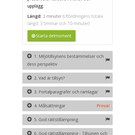
upplägg.
Längd:
2 minuter
(Utbildningens totala
längd: 3 timmar och 10 minuter)
Starta delmoment
1. Miljötillsynens bestämmelser och
dess perspektiv
2. Vad är tillsyn?
3. Portalparagrafer och ramlagar
4. Målsättningar
Prova!
5. God rättstillämpning
6. God rättstillämpning - Tillsynen och