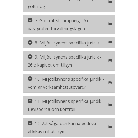
gott nog
7. God rättstillämpning - 5:e
paragrafen förvaltningslagen
8. Miljötillsynens specifika juridik
9. Miljötillsynens specifika juridik -
26:e kapitlet om tillsyn
10. Miljötillsynens specifika juridik -
Vem är verksamhetsutövare?
11. Miljötillsynens specifika juridik -
Bevisbörda och kontroll
12. Att våga och kunna bedriva
effektiv miljötillsyn