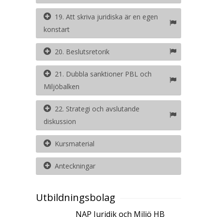
19. Att skriva juridiska är en egen
konstart
20. Beslutsretorik
21. Dubbla sanktioner PBL och
Miljöbalken
22. Strategi och avslutande
diskussion
Kursmaterial
Anteckningar
Utbildningsbolag
NAP Juridik och Miljö HB