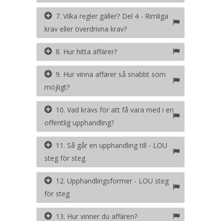
7. Vilka regler gäller? Del 4 - Rimliga
krav eller överdrivna krav?
8. Hur hitta affärer?
9. Hur vinna affärer så snabbt som
möjligt?
10. Vad krävs för att få vara med i en
offentlig upphandling?
11. Så går en upphandling till - LOU
steg för steg
12. Upphandlingsformer - LOU steg
för steg
13. Hur vinner du affären?