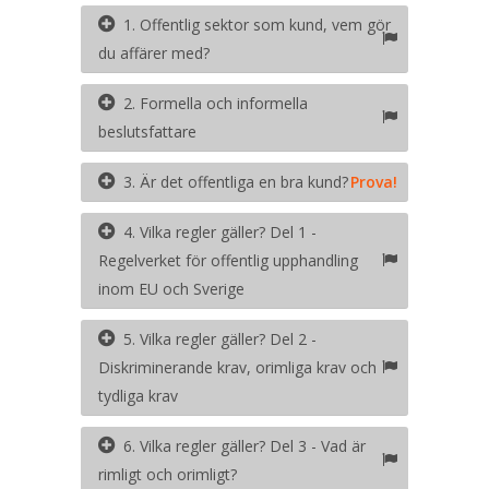
1. Offentlig sektor som kund, vem gör
du affärer med?
2. Formella och informella
beslutsfattare
3. Är det offentliga en bra kund?
Prova!
4. Vilka regler gäller? Del 1 -
Regelverket för offentlig upphandling
inom EU och Sverige
5. Vilka regler gäller? Del 2 -
Diskriminerande krav, orimliga krav och
tydliga krav
6. Vilka regler gäller? Del 3 - Vad är
rimligt och orimligt?