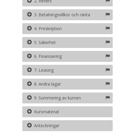
2. Revers
3. Betalningsvillkor och ränta
4. Preskription
5. Säkerhet
6. Finansiering
7. Leasing
8. Andra lagar
9. Summering av kursen
Kursmaterial
Anteckningar