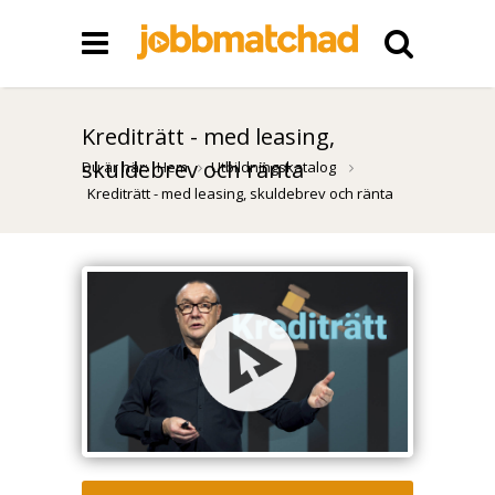
Krediträtt - med leasing,
skuldebrev och ränta
Du är här:
Hem
Utbildningskatalog
Krediträtt - med leasing, skuldebrev och ränta