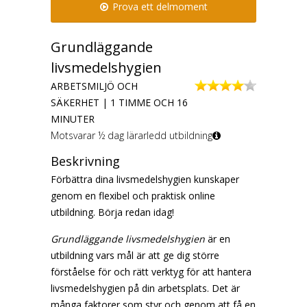
Prova ett delmoment
Grundläggande
livsmedelshygien
ARBETSMILJÖ OCH
SÄKERHET | 1 TIMME OCH 16
MINUTER
Motsvarar ½ dag lärarledd utbildning
Beskrivning
Förbättra dina livsmedelshygien kunskaper
genom en flexibel och praktisk online
utbildning. Börja redan idag!
Grundläggande livsmedelshygien
är en
utbildning vars mål är att ge dig större
förståelse för och rätt verktyg för att hantera
livsmedelshygien på din arbetsplats. Det är
många faktorer som styr och genom att få en