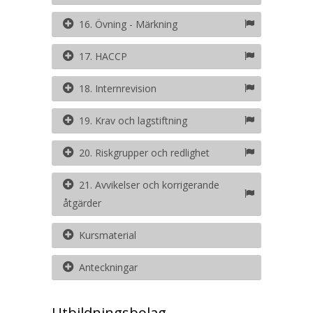
16. Övning - Märkning
17. HACCP
18. Internrevision
19. Krav och lagstiftning
20. Riskgrupper och redlighet
21. Avvikelser och korrigerande
åtgärder
Kursmaterial
Anteckningar
Utbildningsbolag