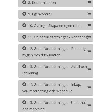
8. Kontamination
9. Egenkontroll
10. Övning - Skapa en egen rutin
11. Grundförutsättningar - Rengöring
12. Grundförutsättningar - Personlig
hygien och dricksvatten
13. Grundförutsättningar - Avfall och
utbildning
14. Grundförutsättningar - Inköp,
varumottagning och skadedjur
15. Grundförutsättningar - Underhåll
och märkning