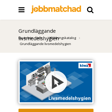
Grundläggande
livsmedelshygien
Du är här:
Hem
Utbildningskatalog
Grundläggande livsmedelshygien