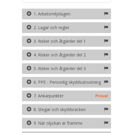
1. Arbetsmiljölagen
2. Lagar och regler
3. Risker och åtgärder del 1
4. Risker och åtgärder del 2
5. Risker och åtgärder del 3
6. PPE - Personlig skyddsutrustning
7. Ankarpunkter
Prova!
8. Stegar och skyddsräcken
9. När olyckan är framme