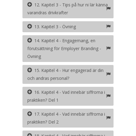
12. Kapitel 3 - Tips på hur ni lär känna
varandras drivkrafter
13. Kapitel 3 - Övning
14. Kapitel 4 - Engagemang, en
förutsättning för Employer Branding -
Övning
15. Kapitel 4 - Hur engagerad är din
och andras personal?
16. Kapitel 4 - Vad innebär siffrorna i
praktiken? Del 1
17. Kapitel 4 - Vad innebär siffrorna i
praktiken? Del 2
18. Kapitel 4 - Vad innebär siffrorna i