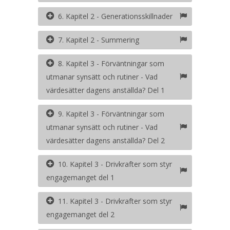
6. Kapitel 2 - Generationsskillnader
7. Kapitel 2 - Summering
8. Kapitel 3 - Förväntningar som
utmanar synsätt och rutiner - Vad
värdesätter dagens anställda? Del 1
9. Kapitel 3 - Förväntningar som
utmanar synsätt och rutiner - Vad
värdesätter dagens anställda? Del 2
10. Kapitel 3 - Drivkrafter som styr
engagemanget del 1
11. Kapitel 3 - Drivkrafter som styr
engagemanget del 2