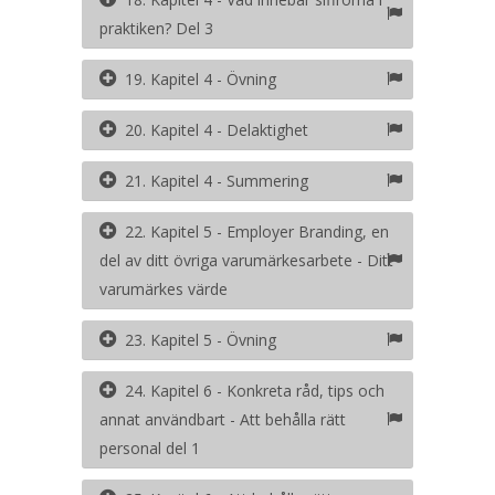
praktiken? Del 3
19. Kapitel 4 - Övning
20. Kapitel 4 - Delaktighet
21. Kapitel 4 - Summering
22. Kapitel 5 - Employer Branding, en
del av ditt övriga varumärkesarbete - Ditt
varumärkes värde
23. Kapitel 5 - Övning
24. Kapitel 6 - Konkreta råd, tips och
annat användbart - Att behålla rätt
personal del 1