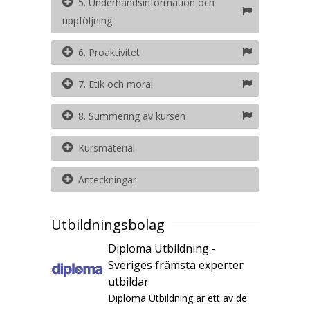
5. Underhandsinformation och
uppföljning
6. Proaktivitet
7. Etik och moral
8. Summering av kursen
Kursmaterial
Anteckningar
Utbildningsbolag
Diploma Utbildning -
Sveriges främsta experter
utbildar
Diploma Utbildning är ett av de