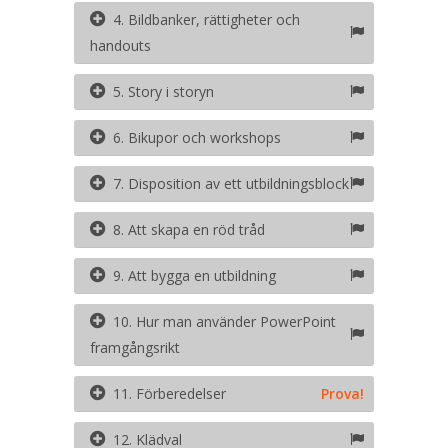
4. Bildbanker, rättigheter och
handouts
5. Story i storyn
6. Bikupor och workshops
7. Disposition av ett utbildningsblock
8. Att skapa en röd tråd
9. Att bygga en utbildning
10. Hur man använder PowerPoint
framgångsrikt
11. Förberedelser
Prova!
12. Klädval