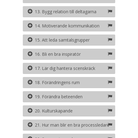
13. Bygg relation till deltagarna
14. Motiverande kommunikation
15. Att leda samtalsgrupper
16. Bli en bra inspiratör
17. Lär dig hantera scenskräck
18. Förändringens rum
19. Förändra beteenden
20. Kulturskapande
21. Hur man blir en bra processledare