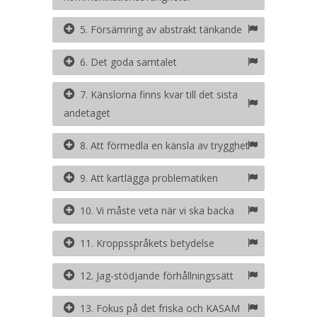
5. Försämring av abstrakt tänkande
6. Det goda samtalet
7. Känslorna finns kvar till det sista
andetaget
8. Att förmedla en känsla av trygghet
9. Att kartlägga problematiken
10. Vi måste veta när vi ska backa
11. Kroppsspråkets betydelse
12. Jag-stödjande förhållningssätt
13. Fokus på det friska och KASAM