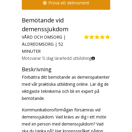
Prova ett delmoment
Bemötande vid
demenssjukdom
VÅRD OCH OMSORG |
ÄLDREOMSORG | 52
MINUTER
Motsvarar ½ dag lärarledd utbildning
Beskrivning
Förbättra ditt bemötande av demenspatienter
med vår praktiska utbildning online. Lär dig de
viktigaste teknikerna och bli en expert på
bemötande.
Kommunikationsförmågan försämras vid
demenssjukdom. Vad krävs av dig i ett möte
med en person med demenssjukdom? Vad
ska du tänka på? Har kroppsspråket någon