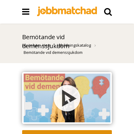
Bemötande vid
demenssjukdom
Du är här:
Hem
Utbildningskatalog
Bemötande vid demenssjukdom