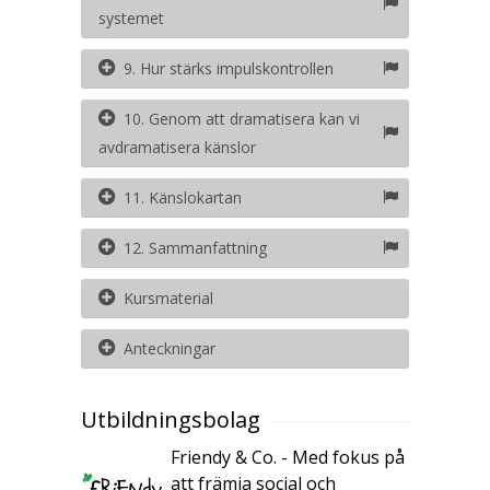
systemet
9. Hur stärks impulskontrollen
10. Genom att dramatisera kan vi
avdramatisera känslor
11. Känslokartan
12. Sammanfattning
Kursmaterial
Anteckningar
Utbildningsbolag
Friendy & Co. - Med fokus på
att främja social och