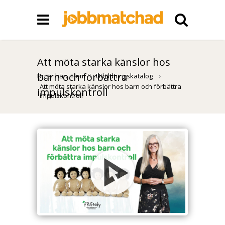
Att möta starka känslor hos
barn och förbättra
Du är här:
Hem
Utbildningskatalog
Att möta starka känslor hos barn och förbättra
impulskontroll
impulskontroll