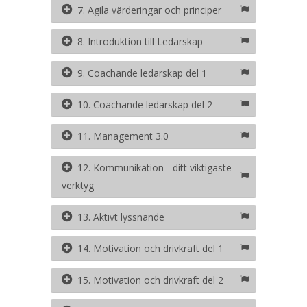
7. Agila värderingar och principer
8. Introduktion till Ledarskap
9. Coachande ledarskap del 1
10. Coachande ledarskap del 2
11. Management 3.0
12. Kommunikation - ditt viktigaste
verktyg
13. Aktivt lyssnande
14. Motivation och drivkraft del 1
15. Motivation och drivkraft del 2