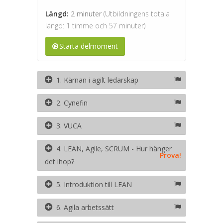
Längd:
2 minuter
(Utbildningens totala
längd: 1 timme och 57 minuter)
Starta delmoment
1. Kärnan i agilt ledarskap
2. Cynefin
3. VUCA
4. LEAN, Agile, SCRUM - Hur hänger
Prova!
det ihop?
5. Introduktion till LEAN
6. Agila arbetssätt