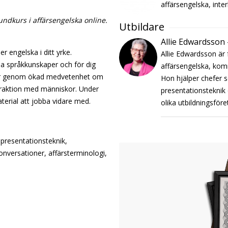
affärsengelska, inte
ndkurs i affärsengelska online.
Utbildare
Allie Edwardsson 
er engelska i ditt yrke.
Allie Edwardsson är 
ina språkkunskaper och för dig
affärsengelska, kom
akter genom ökad medvetenhet om
Hon hjälper chefer s
teraktion med människor. Under
presentationsteknik 
aterial att jobba vidare med.
olika utbildningsföre
presentationsteknik,
nversationer, affärsterminologi,