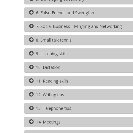
6. False Friends and Swenglish
7. Social Business - Mingling and Networking
8. Small talk tennis
9. Listening skills
10. Dictation
11. Reading skills
12. Writing tips
13. Telephone tips
14. Meetings