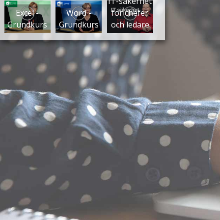
IT-säkerhet
Excel -
Word -
för chefer
Grundkurs
Grundkurs
och ledare