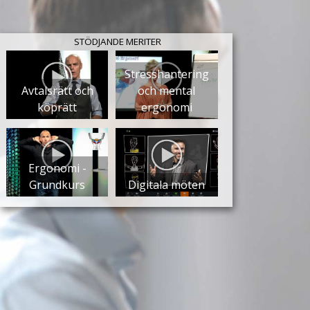
STÖDJANDE MERITER
Stresshantering
Avtalsrätt och
och mental
köprätt
ergonomi
Ergonomi -
Grundkurs
Digitala möten