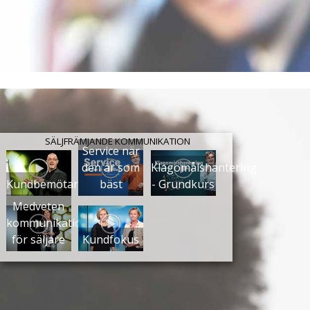
SÄLJFRÄMJANDE KOMMUNIKATION
Service när
den är som
Klagomålshantering
Kundbemötande
bäst
- Grundkurs
Medveten
kommunikation
för säljare
Kundfokus