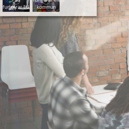
- Så
fungerar en
fungerar EU
kommun