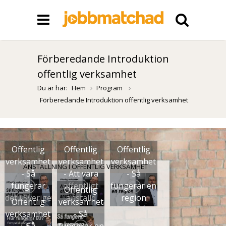
Förberedande Introduktion
offentlig verksamhet
Du är här:
Hem
Program
Förberedande Introduktion offentlig verksamhet
Offentlig
Offentlig
Offentlig
verksamhet
verksamhet
verksamhet
ANSTÄLLNING I OFFENTLIG VERKSAMHET
- Så
- Att vara
- Så
fungerar
offentligt
fungerar en
Offentlig
det i Sverige
anställd
region
Offentlig
verksamhet
verksamhet
- Så